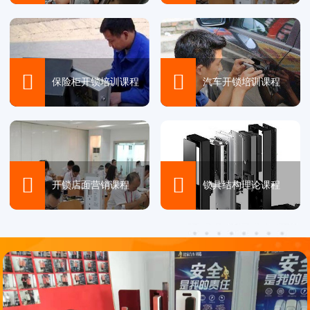


保险柜开锁培训课程
汽车开锁培训课程


开锁店面营销课程
锁具结构理论课程