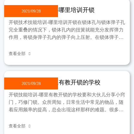
开锁技术技能培训-哪里培训开锁
2021/09/28
开锁技术技能培训-哪里培训开锁在锁体孔与锁体弹子孔
完全重叠的情况下，锁体孔内的扭簧就能充分发挥弹力
作用，将锁身弹子孔内的弹子向上压射。在锁体弹子孔
中的弹子被顶到锁芯弹子孔壁上。原弹弹子孔内的原弹
在同一
查看全部

开锁技能培训-哪里有教开锁的学校
2021/09/28
开锁技能培训-哪里有教开锁的学校要和大伙儿分享小窍
门，巧修门锁。众所周知，日常生活中常见的物品，随
着应用频率的提高，总会出现这样那样的难题。很多时
候，只要大家稍微伸出手来，就能为家里节省一些开
支。就门
查看全部
