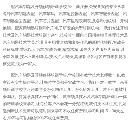
配汽车钥匙及开锁修锁培训学校,经工商注册,公安备案的专业从事
各种汽车钥匙匹配、汽车解码、汽车遥控器匹配、汽车智能卡匹配、汽
车钥匙全丢匹配、汽车芯片匹配、汽车里程表调表,及各种指纹锁、开锁
换锁、配家用钥匙培训和汽车电子研发的大型培训机构。 我们专注开锁
技术及汽车钥匙技术培训十余年,技校常年面向全国招生锁具修理技术及
汽车钥匙技术学员,培养具有职业道德和良好作风的新时代锁匠,实战是
验证标准,秉承以人为本,实战为先,精益求精,诚信为客户服务为宗旨,以
创新发展,技术不断创新,以技术扩大规模,真诚欢迎各地客户前来参观考
察交流,视为一家人。
配汽车钥匙及开锁修锁培训学校,学校现有教学技术老师数十名,教
室设有实力操作平台,让每位学员都是实战学习。我们一对一教学，来开
锁培训学校学习还能学会怎么制作工具，怎么研发工具，才不可能被社
会淘汰。打算学真技术一步到位，就来锁具技术及汽车钥匙培训为一体
的培训学校来学习,让每位客户不会花一分冤枉钱,我们技术终生支持,如
遇到新技术更新可以随时回来学习不收任何费用,学习时间15－30天左
右,学不会可以继续学习不收任何费用。