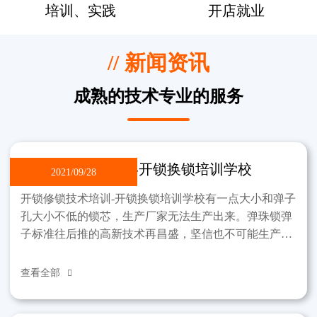
培训、实践
开店就业
// 新闻资讯
成熟的技术专业的服务
开锁修锁技术培训-开锁换锁培训学校
2021/09/28
开锁修锁技术培训-开锁换锁培训学校有一点大小和弹子
孔大小不低的锁芯，生产厂家无法生产出来。弹珠锁弹
子标准往后推的高新技术再昌盛，坚信也不可能生产出
那样的锁。制作过程中，锁不能违反弹子孔小这一标
准。该学
查看全部
