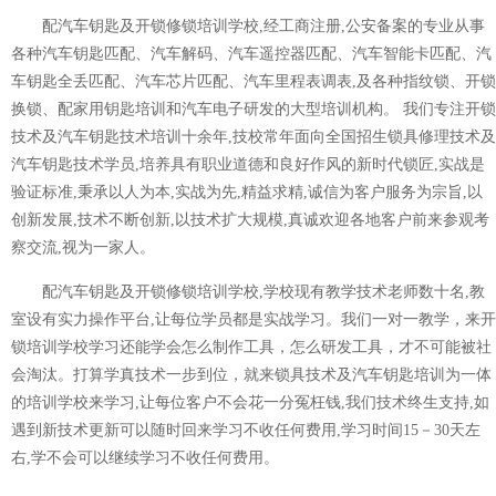
配汽车钥匙及开锁修锁培训学校,经工商注册,公安备案的专业从事
各种汽车钥匙匹配、汽车解码、汽车遥控器匹配、汽车智能卡匹配、汽
车钥匙全丢匹配、汽车芯片匹配、汽车里程表调表,及各种指纹锁、开锁
换锁、配家用钥匙培训和汽车电子研发的大型培训机构。 我们专注开锁
技术及汽车钥匙技术培训十余年,技校常年面向全国招生锁具修理技术及
汽车钥匙技术学员,培养具有职业道德和良好作风的新时代锁匠,实战是
验证标准,秉承以人为本,实战为先,精益求精,诚信为客户服务为宗旨,以
创新发展,技术不断创新,以技术扩大规模,真诚欢迎各地客户前来参观考
察交流,视为一家人。
配汽车钥匙及开锁修锁培训学校,学校现有教学技术老师数十名,教
室设有实力操作平台,让每位学员都是实战学习。我们一对一教学，来开
锁培训学校学习还能学会怎么制作工具，怎么研发工具，才不可能被社
会淘汰。打算学真技术一步到位，就来锁具技术及汽车钥匙培训为一体
的培训学校来学习,让每位客户不会花一分冤枉钱,我们技术终生支持,如
遇到新技术更新可以随时回来学习不收任何费用,学习时间15－30天左
右,学不会可以继续学习不收任何费用。