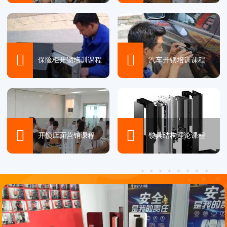


保险柜开锁培训课程
汽车开锁培训课程


开锁店面营销课程
锁具结构理论课程