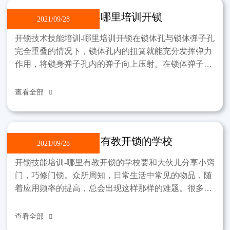
开锁技术技能培训-哪里培训开锁
2021/09/28
开锁技术技能培训-哪里培训开锁在锁体孔与锁体弹子孔
完全重叠的情况下，锁体孔内的扭簧就能充分发挥弹力
作用，将锁身弹子孔内的弹子向上压射。在锁体弹子孔
中的弹子被顶到锁芯弹子孔壁上。原弹弹子孔内的原弹
在同一
查看全部

开锁技能培训-哪里有教开锁的学校
2021/09/28
开锁技能培训-哪里有教开锁的学校要和大伙儿分享小窍
门，巧修门锁。众所周知，日常生活中常见的物品，随
着应用频率的提高，总会出现这样那样的难题。很多时
候，只要大家稍微伸出手来，就能为家里节省一些开
支。就门
查看全部
