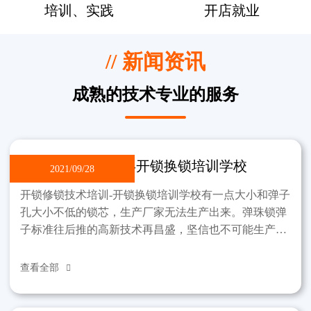
培训、实践
开店就业
// 新闻资讯
成熟的技术专业的服务
开锁修锁技术培训-开锁换锁培训学校
2021/09/28
开锁修锁技术培训-开锁换锁培训学校有一点大小和弹子
孔大小不低的锁芯，生产厂家无法生产出来。弹珠锁弹
子标准往后推的高新技术再昌盛，坚信也不可能生产出
那样的锁。制作过程中，锁不能违反弹子孔小这一标
准。该学
查看全部
