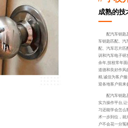
成熟的技
配汽车钥匙
车钥匙匹配、汽
配、汽车芯片匹
训和汽车电子研
余年,技校常年
道德和良好作风的
精,诚信为客户服
迎各地客户前来
配汽车钥匙
实力操作平台,
习还能学会怎么
术一步到位，就
户不会花一分冤