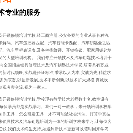
术专业的服务
及开锁修锁培训学校,经工商注册,公安备案的专业从事各种汽
车解码、汽车遥控器匹配、汽车智能卡匹配、汽车钥匙全丢匹
配、汽车里程表调表,及各种指纹锁、开锁换锁、配家用钥匙培
发的大型培训机构。 我们专注开锁技术及汽车钥匙技术培训十
面向全国招生锁具修理技术及汽车钥匙技术学员,培养具有职业
新时代锁匠,实战是验证标准,秉承以人为本,实战为先,精益求
务为宗旨,以创新发展,技术不断创新,以技术扩大规模,真诚欢
参观考察交流,视为一家人。
及开锁修锁培训学校,学校现有教学技术老师数十名,教室设有
让每位学员都是实战学习。我们一对一教学，来开锁培训学校学
制作工具，怎么研发工具，才不可能被社会淘汰。打算学真技
来锁具技术及汽车钥匙培训为一体的培训学校来学习,让每位客
枉钱,我们技术终生支持,如遇到新技术更新可以随时回来学习