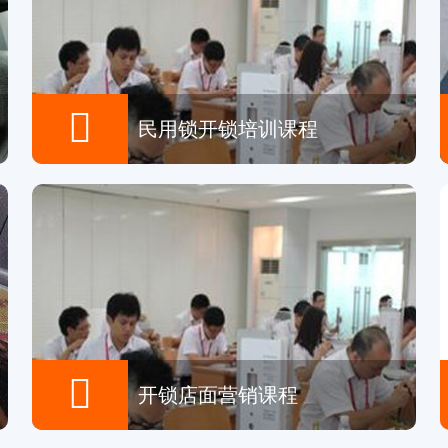

民用锁开锁培训课程

开锁店面营销课程