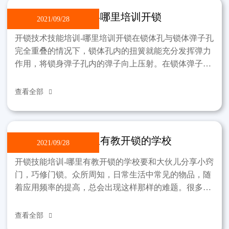
开锁技术技能培训-哪里培训开锁
2021/09/28
开锁技术技能培训-哪里培训开锁在锁体孔与锁体弹子孔
完全重叠的情况下，锁体孔内的扭簧就能充分发挥弹力
作用，将锁身弹子孔内的弹子向上压射。在锁体弹子孔
中的弹子被顶到锁芯弹子孔壁上。原弹弹子孔内的原弹
在同一
查看全部

开锁技能培训-哪里有教开锁的学校
2021/09/28
开锁技能培训-哪里有教开锁的学校要和大伙儿分享小窍
门，巧修门锁。众所周知，日常生活中常见的物品，随
着应用频率的提高，总会出现这样那样的难题。很多时
候，只要大家稍微伸出手来，就能为家里节省一些开
支。就门
查看全部
