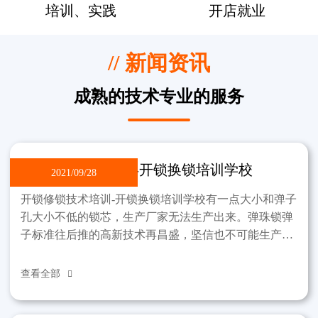
培训、实践
开店就业
// 新闻资讯
成熟的技术专业的服务
开锁修锁技术培训-开锁换锁培训学校
2021/09/28
开锁修锁技术培训-开锁换锁培训学校有一点大小和弹子
孔大小不低的锁芯，生产厂家无法生产出来。弹珠锁弹
子标准往后推的高新技术再昌盛，坚信也不可能生产出
那样的锁。制作过程中，锁不能违反弹子孔小这一标
准。该学
查看全部
