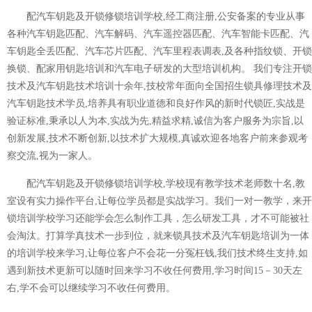
配汽车钥匙及开锁修锁培训学校,经工商注册,公安备案的专业从事
各种汽车钥匙匹配、汽车解码、汽车遥控器匹配、汽车智能卡匹配、汽
车钥匙全丢匹配、汽车芯片匹配、汽车里程表调表,及各种指纹锁、开锁
换锁、配家用钥匙培训和汽车电子研发的大型培训机构。 我们专注开锁
技术及汽车钥匙技术培训十余年,技校常年面向全国招生锁具修理技术及
汽车钥匙技术学员,培养具有职业道德和良好作风的新时代锁匠,实战是
验证标准,秉承以人为本,实战为先,精益求精,诚信为客户服务为宗旨,以
创新发展,技术不断创新,以技术扩大规模,真诚欢迎各地客户前来参观考
察交流,视为一家人。
配汽车钥匙及开锁修锁培训学校,学校现有教学技术老师数十名,教
室设有实力操作平台,让每位学员都是实战学习。我们一对一教学，来开
锁培训学校学习还能学会怎么制作工具，怎么研发工具，才不可能被社
会淘汰。打算学真技术一步到位，就来锁具技术及汽车钥匙培训为一体
的培训学校来学习,让每位客户不会花一分冤枉钱,我们技术终生支持,如
遇到新技术更新可以随时回来学习不收任何费用,学习时间15－30天左
右,学不会可以继续学习不收任何费用。