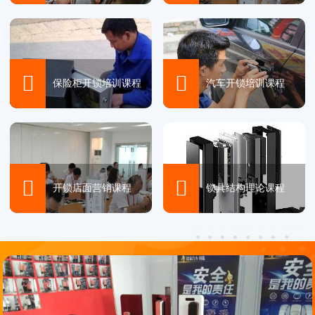


保险柜开锁培训课程
汽车开锁培训课程


开锁店面营销课程
锁具结构理论课程