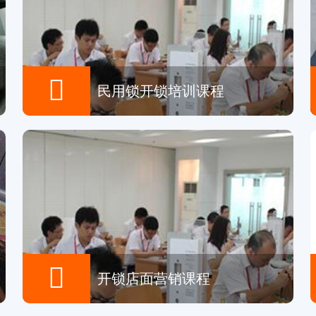

民用锁开锁培训课程

开锁店面营销课程