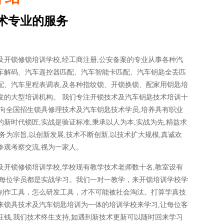
术专业的服务
及开锁修锁培训学校,经工商注册,公安备案的专业从事各种汽
车解码、汽车遥控器匹配、汽车智能卡匹配、汽车钥匙全丢匹
配、汽车里程表调表,及各种指纹锁、开锁换锁、配家用钥匙培
发的大型培训机构。 我们专注开锁技术及汽车钥匙技术培训十
面向全国招生锁具修理技术及汽车钥匙技术学员,培养具有职业
新时代锁匠,实战是验证标准,秉承以人为本,实战为先,精益求
务为宗旨,以创新发展,技术不断创新,以技术扩大规模,真诚欢
参观考察交流,视为一家人。
及开锁修锁培训学校,学校现有教学技术老师数十名,教室设有
让每位学员都是实战学习。我们一对一教学，来开锁培训学校学
制作工具，怎么研发工具，才不可能被社会淘汰。打算学真技
来锁具技术及汽车钥匙培训为一体的培训学校来学习,让每位客
枉钱,我们技术终生支持,如遇到新技术更新可以随时回来学习