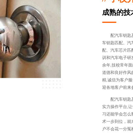
成熟的技
配汽车钥匙
车钥匙匹配、汽
配、汽车芯片匹
训和汽车电子研
余年,技校常年
道德和良好作风的
精,诚信为客户服
迎各地客户前来
配汽车钥匙
实力操作平台,
习还能学会怎么
术一步到位，就
户不会花一分冤