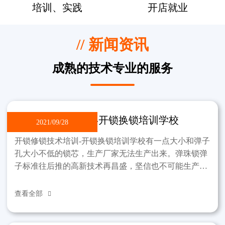
培训、实践
开店就业
// 新闻资讯
成熟的技术专业的服务
开锁修锁技术培训-开锁换锁培训学校
2021/09/28
开锁修锁技术培训-开锁换锁培训学校有一点大小和弹子
孔大小不低的锁芯，生产厂家无法生产出来。弹珠锁弹
子标准往后推的高新技术再昌盛，坚信也不可能生产出
那样的锁。制作过程中，锁不能违反弹子孔小这一标
准。该学
查看全部
