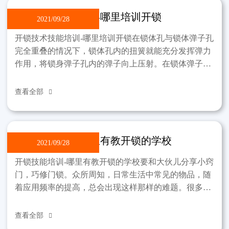
开锁技术技能培训-哪里培训开锁
2021/09/28
开锁技术技能培训-哪里培训开锁在锁体孔与锁体弹子孔
完全重叠的情况下，锁体孔内的扭簧就能充分发挥弹力
作用，将锁身弹子孔内的弹子向上压射。在锁体弹子孔
中的弹子被顶到锁芯弹子孔壁上。原弹弹子孔内的原弹
在同一
查看全部

开锁技能培训-哪里有教开锁的学校
2021/09/28
开锁技能培训-哪里有教开锁的学校要和大伙儿分享小窍
门，巧修门锁。众所周知，日常生活中常见的物品，随
着应用频率的提高，总会出现这样那样的难题。很多时
候，只要大家稍微伸出手来，就能为家里节省一些开
支。就门
查看全部
