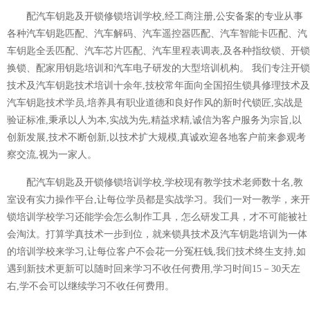
配汽车钥匙及开锁修锁培训学校,经工商注册,公安备案的专业从事
各种汽车钥匙匹配、汽车解码、汽车遥控器匹配、汽车智能卡匹配、汽
车钥匙全丢匹配、汽车芯片匹配、汽车里程表调表,及各种指纹锁、开锁
换锁、配家用钥匙培训和汽车电子研发的大型培训机构。 我们专注开锁
技术及汽车钥匙技术培训十余年,技校常年面向全国招生锁具修理技术及
汽车钥匙技术学员,培养具有职业道德和良好作风的新时代锁匠,实战是
验证标准,秉承以人为本,实战为先,精益求精,诚信为客户服务为宗旨,以
创新发展,技术不断创新,以技术扩大规模,真诚欢迎各地客户前来参观考
察交流,视为一家人。
配汽车钥匙及开锁修锁培训学校,学校现有教学技术老师数十名,教
室设有实力操作平台,让每位学员都是实战学习。我们一对一教学，来开
锁培训学校学习还能学会怎么制作工具，怎么研发工具，才不可能被社
会淘汰。打算学真技术一步到位，就来锁具技术及汽车钥匙培训为一体
的培训学校来学习,让每位客户不会花一分冤枉钱,我们技术终生支持,如
遇到新技术更新可以随时回来学习不收任何费用,学习时间15－30天左
右,学不会可以继续学习不收任何费用。