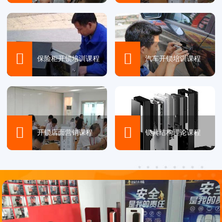


保险柜开锁培训课程
汽车开锁培训课程


开锁店面营销课程
锁具结构理论课程