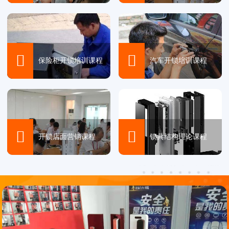


保险柜开锁培训课程
汽车开锁培训课程


开锁店面营销课程
锁具结构理论课程