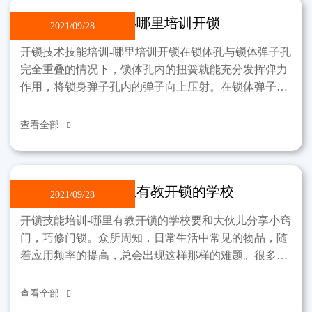
开锁技术技能培训-哪里培训开锁
2021/09/28
开锁技术技能培训-哪里培训开锁在锁体孔与锁体弹子孔
完全重叠的情况下，锁体孔内的扭簧就能充分发挥弹力
作用，将锁身弹子孔内的弹子向上压射。在锁体弹子孔
中的弹子被顶到锁芯弹子孔壁上。原弹弹子孔内的原弹
在同一
查看全部

开锁技能培训-哪里有教开锁的学校
2021/09/28
开锁技能培训-哪里有教开锁的学校要和大伙儿分享小窍
门，巧修门锁。众所周知，日常生活中常见的物品，随
着应用频率的提高，总会出现这样那样的难题。很多时
候，只要大家稍微伸出手来，就能为家里节省一些开
支。就门
查看全部
