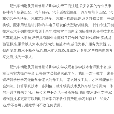
配汽车钥匙及开锁修锁培训学校,经工商注册,公安备案的专业从事
各种汽车钥匙匹配、汽车解码、汽车遥控器匹配、汽车智能卡匹配、汽
车钥匙全丢匹配、汽车芯片匹配、汽车里程表调表,及各种指纹锁、开锁
换锁、配家用钥匙培训和汽车电子研发的大型培训机构。 我们专注开锁
技术及汽车钥匙技术培训十余年,技校常年面向全国招生锁具修理技术及
汽车钥匙技术学员,培养具有职业道德和良好作风的新时代锁匠,实战是
验证标准,秉承以人为本,实战为先,精益求精,诚信为客户服务为宗旨,以
创新发展,技术不断创新,以技术扩大规模,真诚欢迎各地客户前来参观考
察交流,视为一家人。
配汽车钥匙及开锁修锁培训学校,学校现有教学技术老师数十名,教
室设有实力操作平台,让每位学员都是实战学习。我们一对一教学，来开
锁培训学校学习还能学会怎么制作工具，怎么研发工具，才不可能被社
会淘汰。打算学真技术一步到位，就来锁具技术及汽车钥匙培训为一体
的培训学校来学习,让每位客户不会花一分冤枉钱,我们技术终生支持,如
遇到新技术更新可以随时回来学习不收任何费用,学习时间15－30天左
右,学不会可以继续学习不收任何费用。