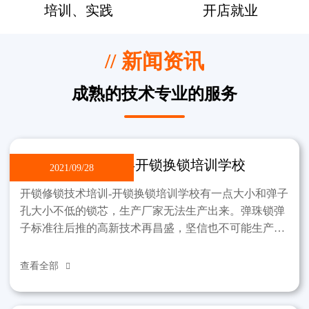
培训、实践
开店就业
// 新闻资讯
成熟的技术专业的服务
开锁修锁技术培训-开锁换锁培训学校
2021/09/28
开锁修锁技术培训-开锁换锁培训学校有一点大小和弹子
孔大小不低的锁芯，生产厂家无法生产出来。弹珠锁弹
子标准往后推的高新技术再昌盛，坚信也不可能生产出
那样的锁。制作过程中，锁不能违反弹子孔小这一标
准。该学
查看全部
