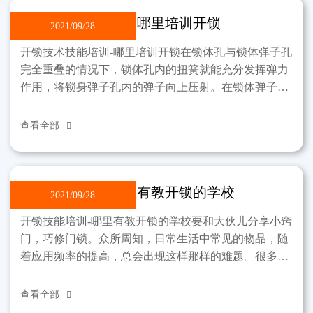
开锁技术技能培训-哪里培训开锁
2021/09/28
开锁技术技能培训-哪里培训开锁在锁体孔与锁体弹子孔
完全重叠的情况下，锁体孔内的扭簧就能充分发挥弹力
作用，将锁身弹子孔内的弹子向上压射。在锁体弹子孔
中的弹子被顶到锁芯弹子孔壁上。原弹弹子孔内的原弹
在同一
查看全部

开锁技能培训-哪里有教开锁的学校
2021/09/28
开锁技能培训-哪里有教开锁的学校要和大伙儿分享小窍
门，巧修门锁。众所周知，日常生活中常见的物品，随
着应用频率的提高，总会出现这样那样的难题。很多时
候，只要大家稍微伸出手来，就能为家里节省一些开
支。就门
查看全部
