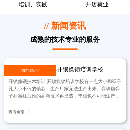
培训、实践
开店就业
// 新闻资讯
成熟的技术专业的服务
开锁修锁技术培训-开锁换锁培训学校
2021/09/28
开锁修锁技术培训-开锁换锁培训学校有一点大小和弹子
孔大小不低的锁芯，生产厂家无法生产出来。弹珠锁弹
子标准往后推的高新技术再昌盛，坚信也不可能生产出
那样的锁。制作过程中，锁不能违反弹子孔小这一标
准。该学
查看全部
