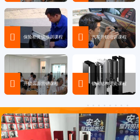


保险柜开锁培训课程
汽车开锁培训课程


开锁店面营销课程
锁具结构理论课程