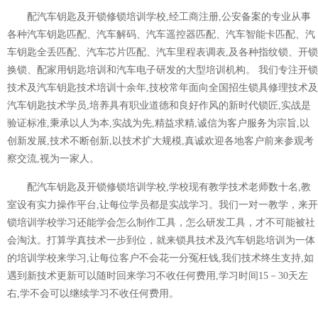
配汽车钥匙及开锁修锁培训学校,经工商注册,公安备案的专业从事
各种汽车钥匙匹配、汽车解码、汽车遥控器匹配、汽车智能卡匹配、汽
车钥匙全丢匹配、汽车芯片匹配、汽车里程表调表,及各种指纹锁、开锁
换锁、配家用钥匙培训和汽车电子研发的大型培训机构。 我们专注开锁
技术及汽车钥匙技术培训十余年,技校常年面向全国招生锁具修理技术及
汽车钥匙技术学员,培养具有职业道德和良好作风的新时代锁匠,实战是
验证标准,秉承以人为本,实战为先,精益求精,诚信为客户服务为宗旨,以
创新发展,技术不断创新,以技术扩大规模,真诚欢迎各地客户前来参观考
察交流,视为一家人。
配汽车钥匙及开锁修锁培训学校,学校现有教学技术老师数十名,教
室设有实力操作平台,让每位学员都是实战学习。我们一对一教学，来开
锁培训学校学习还能学会怎么制作工具，怎么研发工具，才不可能被社
会淘汰。打算学真技术一步到位，就来锁具技术及汽车钥匙培训为一体
的培训学校来学习,让每位客户不会花一分冤枉钱,我们技术终生支持,如
遇到新技术更新可以随时回来学习不收任何费用,学习时间15－30天左
右,学不会可以继续学习不收任何费用。