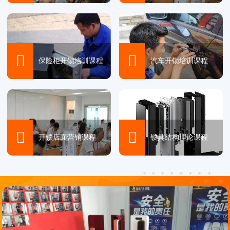


保险柜开锁培训课程
汽车开锁培训课程


开锁店面营销课程
锁具结构理论课程