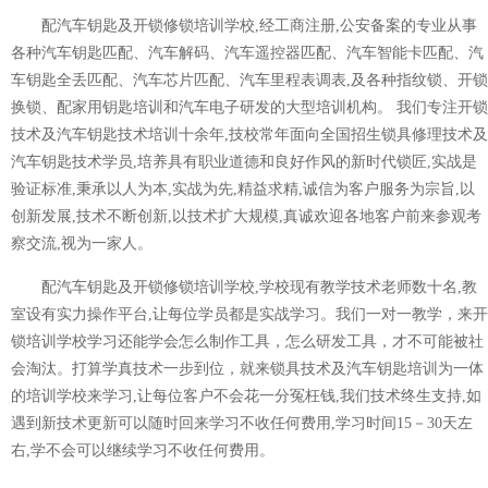
配汽车钥匙及开锁修锁培训学校,经工商注册,公安备案的专业从事
各种汽车钥匙匹配、汽车解码、汽车遥控器匹配、汽车智能卡匹配、汽
车钥匙全丢匹配、汽车芯片匹配、汽车里程表调表,及各种指纹锁、开锁
换锁、配家用钥匙培训和汽车电子研发的大型培训机构。 我们专注开锁
技术及汽车钥匙技术培训十余年,技校常年面向全国招生锁具修理技术及
汽车钥匙技术学员,培养具有职业道德和良好作风的新时代锁匠,实战是
验证标准,秉承以人为本,实战为先,精益求精,诚信为客户服务为宗旨,以
创新发展,技术不断创新,以技术扩大规模,真诚欢迎各地客户前来参观考
察交流,视为一家人。
配汽车钥匙及开锁修锁培训学校,学校现有教学技术老师数十名,教
室设有实力操作平台,让每位学员都是实战学习。我们一对一教学，来开
锁培训学校学习还能学会怎么制作工具，怎么研发工具，才不可能被社
会淘汰。打算学真技术一步到位，就来锁具技术及汽车钥匙培训为一体
的培训学校来学习,让每位客户不会花一分冤枉钱,我们技术终生支持,如
遇到新技术更新可以随时回来学习不收任何费用,学习时间15－30天左
右,学不会可以继续学习不收任何费用。