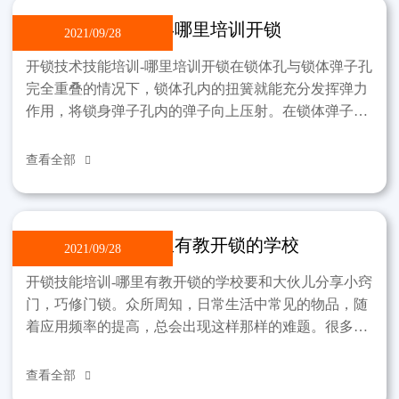
开锁技术技能培训-哪里培训开锁
2021/09/28
开锁技术技能培训-哪里培训开锁在锁体孔与锁体弹子孔
完全重叠的情况下，锁体孔内的扭簧就能充分发挥弹力
作用，将锁身弹子孔内的弹子向上压射。在锁体弹子孔
中的弹子被顶到锁芯弹子孔壁上。原弹弹子孔内的原弹
在同一
查看全部

开锁技能培训-哪里有教开锁的学校
2021/09/28
开锁技能培训-哪里有教开锁的学校要和大伙儿分享小窍
门，巧修门锁。众所周知，日常生活中常见的物品，随
着应用频率的提高，总会出现这样那样的难题。很多时
候，只要大家稍微伸出手来，就能为家里节省一些开
支。就门
查看全部
