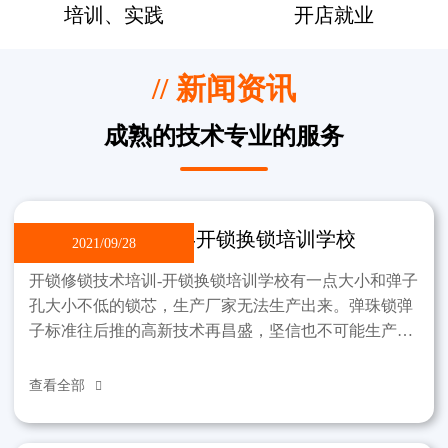
培训、实践
开店就业
// 新闻资讯
成熟的技术专业的服务
开锁修锁技术培训-开锁换锁培训学校
2021/09/28
开锁修锁技术培训-开锁换锁培训学校有一点大小和弹子
孔大小不低的锁芯，生产厂家无法生产出来。弹珠锁弹
子标准往后推的高新技术再昌盛，坚信也不可能生产出
那样的锁。制作过程中，锁不能违反弹子孔小这一标
准。该学
查看全部
