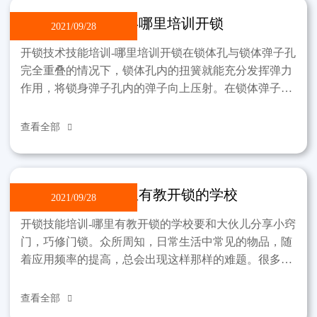
开锁技术技能培训-哪里培训开锁
2021/09/28
开锁技术技能培训-哪里培训开锁在锁体孔与锁体弹子孔
完全重叠的情况下，锁体孔内的扭簧就能充分发挥弹力
作用，将锁身弹子孔内的弹子向上压射。在锁体弹子孔
中的弹子被顶到锁芯弹子孔壁上。原弹弹子孔内的原弹
在同一
查看全部

开锁技能培训-哪里有教开锁的学校
2021/09/28
开锁技能培训-哪里有教开锁的学校要和大伙儿分享小窍
门，巧修门锁。众所周知，日常生活中常见的物品，随
着应用频率的提高，总会出现这样那样的难题。很多时
候，只要大家稍微伸出手来，就能为家里节省一些开
支。就门
查看全部
