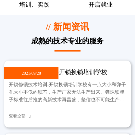
培训、实践
开店就业
// 新闻资讯
成熟的技术专业的服务
开锁修锁技术培训-开锁换锁培训学校
2021/09/28
开锁修锁技术培训-开锁换锁培训学校有一点大小和弹子
孔大小不低的锁芯，生产厂家无法生产出来。弹珠锁弹
子标准往后推的高新技术再昌盛，坚信也不可能生产出
那样的锁。制作过程中，锁不能违反弹子孔小这一标
准。该学
查看全部
