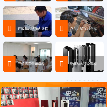


保险柜开锁培训课程
汽车开锁培训课程


开锁店面营销课程
锁具结构理论课程