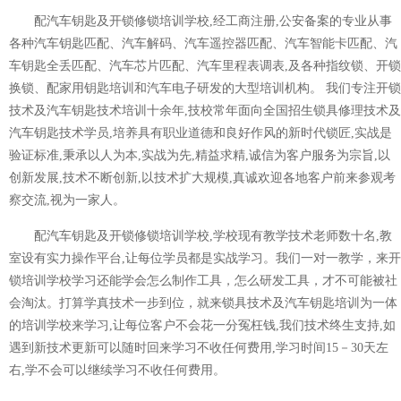
配汽车钥匙及开锁修锁培训学校,经工商注册,公安备案的专业从事
各种汽车钥匙匹配、汽车解码、汽车遥控器匹配、汽车智能卡匹配、汽
车钥匙全丢匹配、汽车芯片匹配、汽车里程表调表,及各种指纹锁、开锁
换锁、配家用钥匙培训和汽车电子研发的大型培训机构。 我们专注开锁
技术及汽车钥匙技术培训十余年,技校常年面向全国招生锁具修理技术及
汽车钥匙技术学员,培养具有职业道德和良好作风的新时代锁匠,实战是
验证标准,秉承以人为本,实战为先,精益求精,诚信为客户服务为宗旨,以
创新发展,技术不断创新,以技术扩大规模,真诚欢迎各地客户前来参观考
察交流,视为一家人。
配汽车钥匙及开锁修锁培训学校,学校现有教学技术老师数十名,教
室设有实力操作平台,让每位学员都是实战学习。我们一对一教学，来开
锁培训学校学习还能学会怎么制作工具，怎么研发工具，才不可能被社
会淘汰。打算学真技术一步到位，就来锁具技术及汽车钥匙培训为一体
的培训学校来学习,让每位客户不会花一分冤枉钱,我们技术终生支持,如
遇到新技术更新可以随时回来学习不收任何费用,学习时间15－30天左
右,学不会可以继续学习不收任何费用。