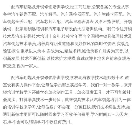
配汽车钥匙及开锁修锁培训学校,经工商注册,公安备案的专业从事
各种汽车钥匙匹配、汽车解码、汽车遥控器匹配、汽车智能卡匹配、汽
车钥匙全丢匹配、汽车芯片匹配、汽车里程表调表,及各种指纹锁、开锁
换锁、配家用钥匙培训和汽车电子研发的大型培训机构。 我们专注开锁
技术及汽车钥匙技术培训十余年,技校常年面向全国招生锁具修理技术及
汽车钥匙技术学员,培养具有职业道德和良好作风的新时代锁匠,实战是
验证标准,秉承以人为本,实战为先,精益求精,诚信为客户服务为宗旨,以
创新发展,技术不断创新,以技术扩大规模,真诚欢迎各地客户前来参观考
察交流,视为一家人。
配汽车钥匙及开锁修锁培训学校,学校现有教学技术老师数十名,教
室设有实力操作平台,让每位学员都是实战学习。我们一对一教学，来开
锁培训学校学习还能学会怎么制作工具，怎么研发工具，才不可能被社
会淘汰。打算学真技术一步到位，就来锁具技术及汽车钥匙培训为一体
的培训学校来学习,让每位客户不会花一分冤枉钱,我们技术终生支持,如
遇到新技术更新可以随时回来学习不收任何费用,学习时间15－30天左
右,学不会可以继续学习不收任何费用。