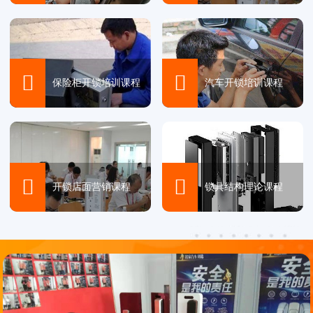


保险柜开锁培训课程
汽车开锁培训课程


开锁店面营销课程
锁具结构理论课程