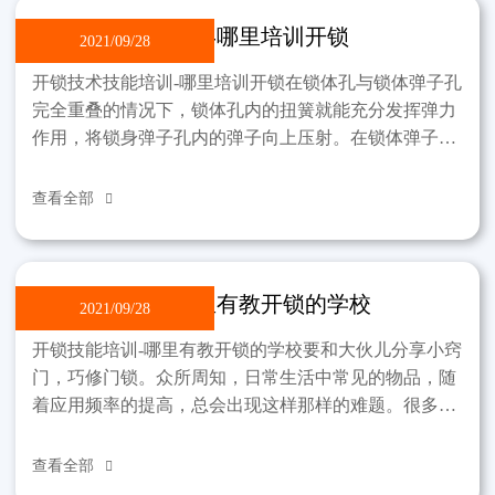
开锁技术技能培训-哪里培训开锁
2021/09/28
开锁技术技能培训-哪里培训开锁在锁体孔与锁体弹子孔
完全重叠的情况下，锁体孔内的扭簧就能充分发挥弹力
作用，将锁身弹子孔内的弹子向上压射。在锁体弹子孔
中的弹子被顶到锁芯弹子孔壁上。原弹弹子孔内的原弹
在同一
查看全部

开锁技能培训-哪里有教开锁的学校
2021/09/28
开锁技能培训-哪里有教开锁的学校要和大伙儿分享小窍
门，巧修门锁。众所周知，日常生活中常见的物品，随
着应用频率的提高，总会出现这样那样的难题。很多时
候，只要大家稍微伸出手来，就能为家里节省一些开
支。就门
查看全部
