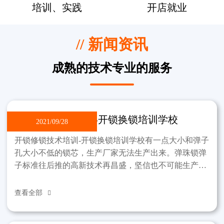
培训、实践
开店就业
// 新闻资讯
成熟的技术专业的服务
开锁修锁技术培训-开锁换锁培训学校
2021/09/28
开锁修锁技术培训-开锁换锁培训学校有一点大小和弹子
孔大小不低的锁芯，生产厂家无法生产出来。弹珠锁弹
子标准往后推的高新技术再昌盛，坚信也不可能生产出
那样的锁。制作过程中，锁不能违反弹子孔小这一标
准。该学
查看全部
